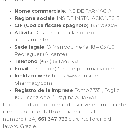
Nome commerciale
: INSIDE FARMACIA
Ragione sociale
: INSIDE INSTALACIONES, S.L.
CIF (Codice fiscale spagnolo)
: B54750039
Attività
: Design e installazione di
arredamento
Sede legale
: C/ Marroquinería, 18 – 03750
Pedreguer (Alicante)
Telefono
: (+34) 661 347 733
Email
: direccion@inside-pharmacy.com
Indirizzo web:
https://www.inside-
pharmacy.com
Registro delle imprese
: Tomo 3735 , Foglio
100 , Iscrizione 1ª, Pagina A -137633
In caso di dubbi o domande, scriveteci mediante
il
modulo di contatto
o chiamateci al
numero (+34)
661 347 733
durante l’orario di
lavoro. Grazie.