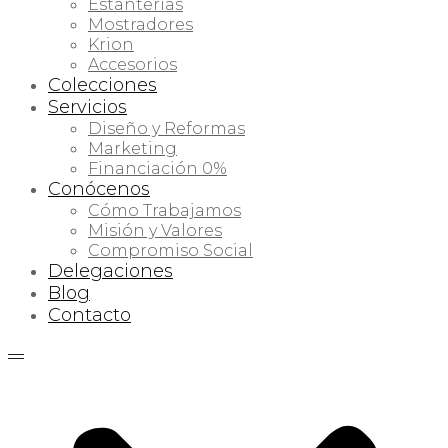
Estanterías
Mostradores
Krion
Accesorios
Colecciones
Servicios
Diseño y Reformas
Marketing
Financiación 0%
Conócenos
Cómo Trabajamos
Misión y Valores
Compromiso Social
Delegaciones
Blog
Contacto