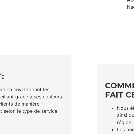
Nad
:
COMME
cie en enveloppant les
FAIT C
illant grâce à ses couleurs.
clients de manière
Nous ét
t selon le type de service
ainsi qu
région.
Les fini