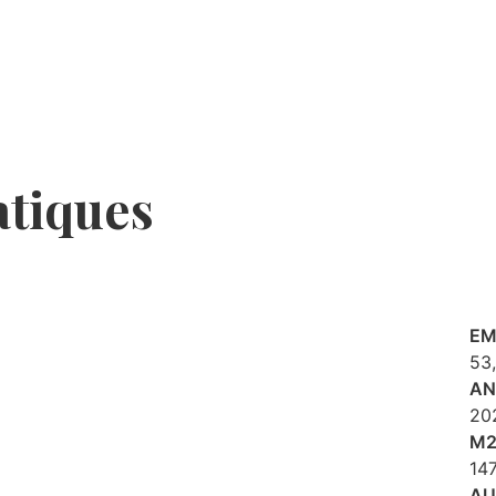
atiques
EM
53,
AN
20
M
14
AU