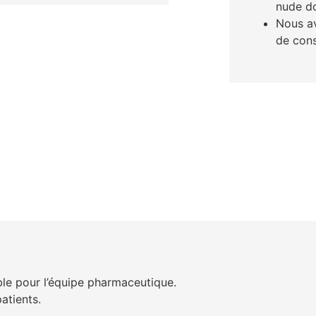
nude do
Nous av
de cons
?
ble pour l’équipe pharmaceutique.
atients.