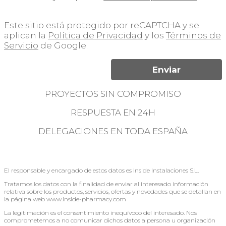
Este sitio está protegido por reCAPTCHA y se
aplican la
Política de Privacidad
y los
Términos de
Servicio
de Google.
PROYECTOS SIN COMPROMISO
RESPUESTA EN 24H
DELEGACIONES EN TODA ESPAÑA
El responsable y encargado de estos datos es Inside Instalaciones S.L.
Tratamos los datos con la finalidad de enviar al interesado información
relativa sobre los productos, servicios, ofertas y novedades que se detallan en
la página web www.inside-pharmacy.com
La legitimación es el consentimiento inequívoco del interesado. Nos
comprometemos a no comunicar dichos datos a persona u organización