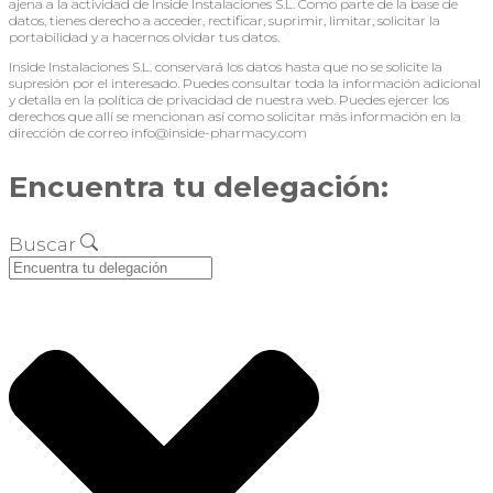
ajena a la actividad de Inside Instalaciones S.L. Como parte de la base de
datos, tienes derecho a acceder, rectificar, suprimir, limitar, solicitar la
portabilidad y a hacernos olvidar tus datos.
Inside Instalaciones S.L. conservará los datos hasta que no se solicite la
supresión por el interesado. Puedes consultar toda la información adicional
y detalla en la política de privacidad de nuestra web. Puedes ejercer los
derechos que allí se mencionan así como solicitar más información en la
dirección de correo info@inside-pharmacy.com
Encuentra tu delegación:
Buscar