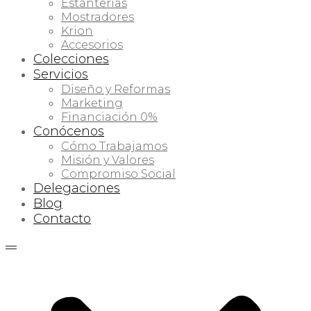
Estanterías
Mostradores
Krion
Accesorios
Colecciones
Servicios
Diseño y Reformas
Marketing
Financiación 0%
Conócenos
Cómo Trabajamos
Misión y Valores
Compromiso Social
Delegaciones
Blog
Contacto